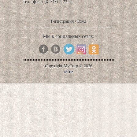
Тел. (факс) (81748) 2-22-41
Регистрация
/
Вход
Мы в социальных сетях:
Copyright MyCorp © 2026
uCoz