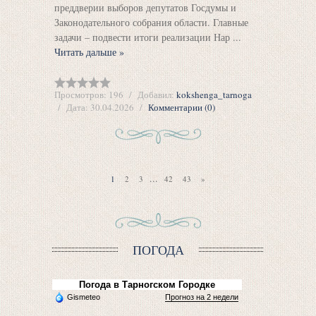
преддверии выборов депутатов Госдумы и
Законодательного собрания области. Главные
задачи – подвести итоги реализации Нар
...
Читать дальше »
Просмотров:
196
Добавил:
kokshenga_tarnoga
Дата:
30.04.2026
Комментарии (0)
...
1
2
3
42
43
»
ПОГОДА
Погода в Тарногском Городке
Gismeteo
Прогноз на 2 недели